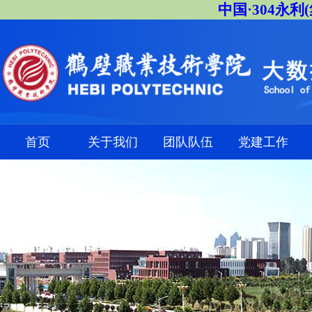
中国·304永利
首页
关于我们
团队队伍
党建工作