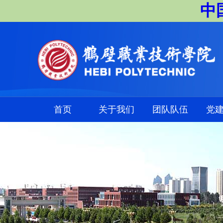
中
首页
关于我们
团队队伍
党