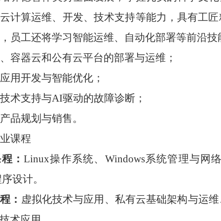
云计算运维、开发、技术支持等能力，具有工匠
，员工还将学习智能运维、自动化部署等前沿技
、容器云和公有云平台的部署与运维；
应用开发与智能优化；
技术支持与
AI
驱动的故障诊断；
产品规划与销售。
业课程
课程：
Linux
操作系统、
Windows
系统管理与网
程序设计。
课程：
虚拟化技术与应用、私有云基础架构与运维
技术应用。