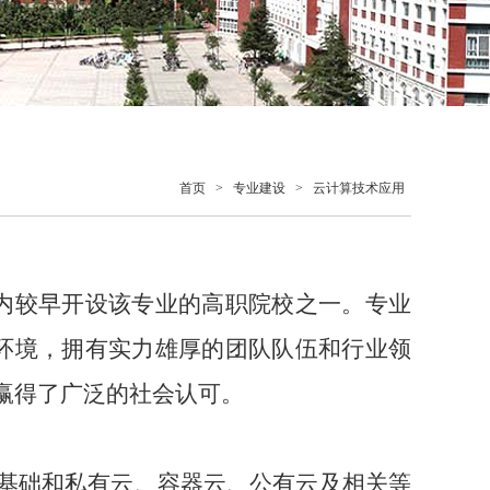
首页
>
专业建设
>
云计算技术应用
内较早开设该专业的高职院校之一。专业
环境，拥有实力雄厚的团队队伍和行业领
赢得了广泛的社会认可。
基础和私有云、容器云、公有云及相关等