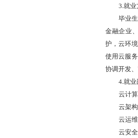
3.
就业
毕业
金融企业
护，云环境
使用云服务
协调开发、
4.
就业
云计算
云架构
云运维
云安全