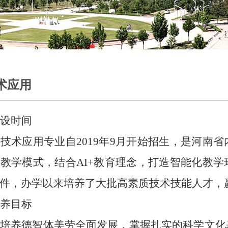
术应用
设时间
算技术应用专业自
2019
年
9
月开始招生，是河南省
的教学模式，结合
AI+
教育理念，打造智能化教学
件，办学以来培养了大批高素质技术技能人才，
养目标
业培养德智体美劳全面发展，掌握扎实的科学文化