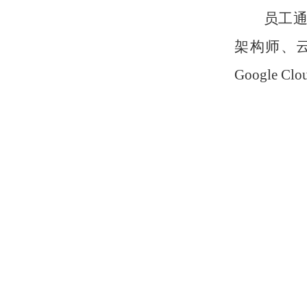
员工
架构师、
Google Clo