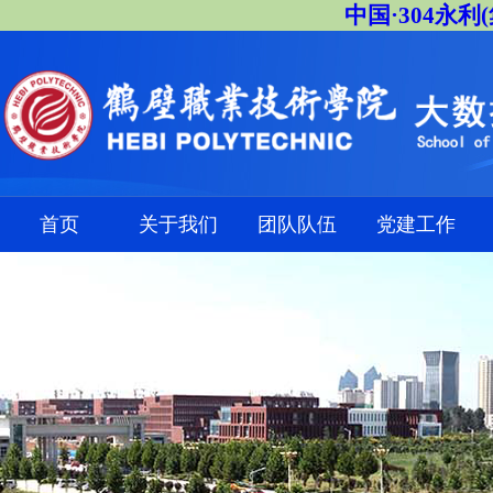
中国·304永利
首页
关于我们
团队队伍
党建工作